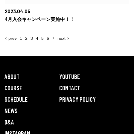
2023.04.05
4月入会キャンペーン実施中！！
投
稿
< prev
1
2
3
4
5
6
7
next >
の
ペ
ー
ジ
送
り
ABOUT
YOUTUBE
COURSE
CONTACT
SCHEDULE
PRIVACY POLICY
NEWS
Q&A
INSTAGRAM